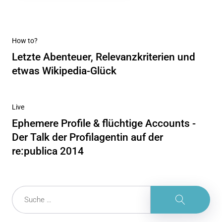
Beitragsnavigation
Vorheriger
How to?
Beitrag
Letzte Abenteuer, Relevanzkriterien und
etwas Wikipedia-Glück
Nächster
Live
Beitrag
Ephemere Profile & flüchtige Accounts -
Der Talk der Profilagentin auf der
re:publica 2014
Suche
Suche