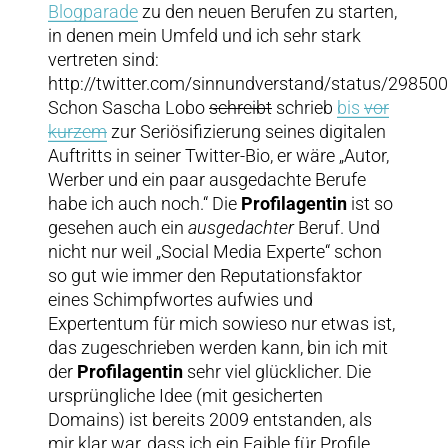
Blogparade
zu den neuen Berufen zu starten,
in denen mein Umfeld und ich sehr stark
vertreten sind:
http://twitter.com/sinnundverstand/status/2985
Schon Sascha Lobo
schreibt
schrieb
bis
vor
kurzem
zur Seriösifizierung seines digitalen
Auftritts in seiner Twitter-Bio, er wäre „Autor,
Werber und ein paar ausgedachte Berufe
habe ich auch noch.“ Die
Profilagentin
ist so
gesehen auch ein
ausgedachter
Beruf.
Und
nicht nur weil „Social Media Experte“ schon
so gut wie immer den Reputationsfaktor
eines Schimpfwortes aufwies und
Expertentum für mich sowieso nur etwas ist,
das zugeschrieben werden kann, bin ich mit
der
Profilagentin
sehr viel glücklicher. Die
ursprüngliche Idee (mit gesicherten
Domains) ist bereits 2009 entstanden, als
mir klar war, dass ich ein Faible für Profile