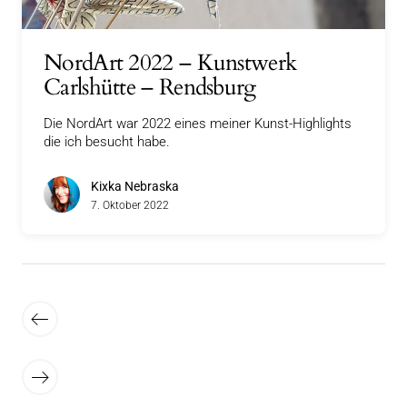
NordArt 2022 – Kunstwerk
Carlshütte – Rendsburg
Die NordArt war 2022 eines meiner Kunst-Highlights
die ich besucht habe.
Kixka Nebraska
7. Oktober 2022
Seitennummerierung
der
Neuere
Beiträge
Beiträge
Ältere
Beiträge