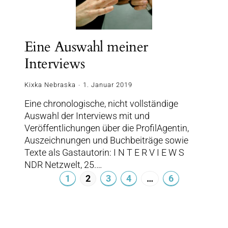
Eine Auswahl meiner
Interviews
Kixka Nebraska
1. Januar 2019
Eine chronologische, nicht vollständige
Auswahl der Interviews mit und
Veröffentlichungen über die ProfilAgentin,
Auszeichnungen und Buchbeiträge sowie
Texte als Gastautorin: I N T E R V I E W S
NDR Netzwelt, 25.…
1
2
3
4
…
6