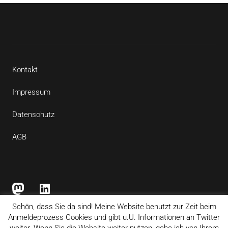
Kontakt
Impressum
Datenschutz
AGB
Mastodon
LinkedIn
Schön, dass Sie da sind! Meine Website benutzt zur Zeit beim
Anmeldeprozess Cookies und gibt u.U. Informationen an Twitter
weiter. Wenn Sie die Website weiter nutzen, gehe ich von Ihrem